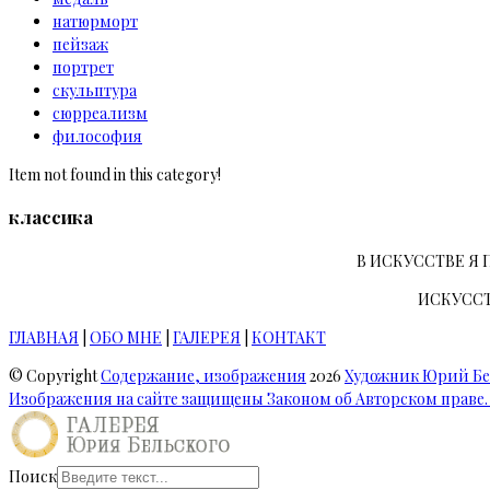
натюрморт
пейзаж
портрет
скульптура
сюрреализм
философия
Item not found in this category!
классика
В ИСКУССТВЕ Я
ИСКУССТ
ГЛАВНАЯ
|
ОБО МНЕ
|
ГАЛЕРЕЯ
|
КОНТАКТ
© Copyright
Содержание, изображения
2026
Художник Юрий Б
Изображения на сайте защищены Законом об Авторском праве.
Поиск