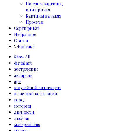
Покупка картины,
или принта
Картины на заказ
Проекты
Сертификат
Избранное
Статьи
">
Контакт
Show All
digital art
абстракции
акварель
арт
в музейной коллекции
в частной коллекции
город
история
личности
любовь
материнство
медаль