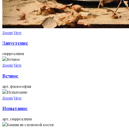
Zoom
View
Запустение
сюрреализм
Zoom
View
Вечное
арт, философия
Zoom
View
Испытание
арт, сюрреализм