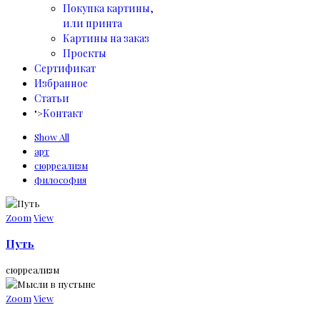
Покупка картины,
или принта
Картины на заказ
Проекты
Сертификат
Избранное
Статьи
Контакт
">
Show All
арт
сюрреализм
философия
Zoom
View
Путь
сюрреализм
Zoom
View