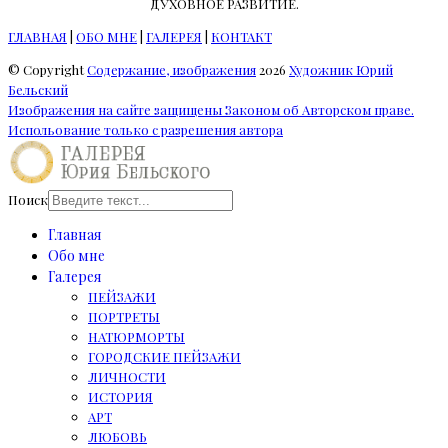
ДУХОВНОЕ РАЗВИТИЕ.
ГЛАВНАЯ
|
ОБО МНЕ
|
ГАЛЕРЕЯ
|
КОНТАКТ
© Copyright
Содержание, изображения
2026
Художник Юрий
Бельский
Изображения на сайте защищены Законом об Авторском праве.
Испольование только с разрешения автора
Поиск
Главная
Обо мне
Галерея
ПЕЙЗАЖИ
ПОРТРЕТЫ
НАТЮРМОРТЫ
ГОРОДСКИЕ ПЕЙЗАЖИ
ЛИЧНОСТИ
ИСТОРИЯ
АРТ
ЛЮБОВЬ